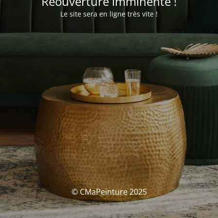
Réouverture imminente !
Le site sera en ligne très vite !
© CMaPeinture 2025