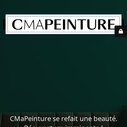
CMaPeinture se refait une beauté.