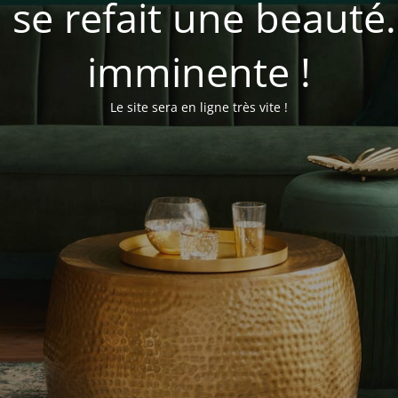
se refait une beauté
imminente !
Le site sera en ligne très vite !