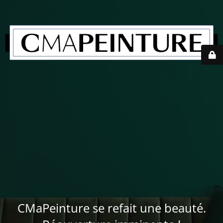
CMaPeinture se refait une beauté.