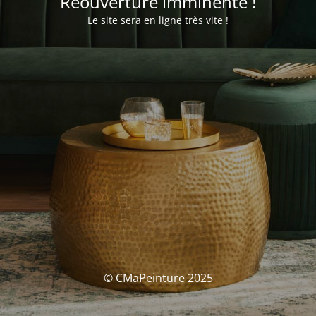
Réouverture imminente !
Le site sera en ligne très vite !
© CMaPeinture 2025